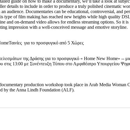
etailed guide on how to make a documentary, we’ll take a look at subje
ler details to include in order to produce a truly polished cinematic wo
orm an audience. Documentaries can be educational, controversial, and p
.This type of film making has reached new heights while high quality 
line and on-demand video allows for endless streaming options. So it i
sting impression with a well-conceived message and emotive storyline.
meΤαινίες για το προσφυγικό από 5 Χώρες
τελεσμάτων της Δράσης για το προσφυγικό « Home New Home» -- μι
ίου στις 13:00 με Συνέντευξη Τύπου στο Αμφιθέατρο Υπουργείου Ψη
 documentary production workshop took place in Arab Media Woman Cen
ed by the Anna Lindh Foundation (ALF).