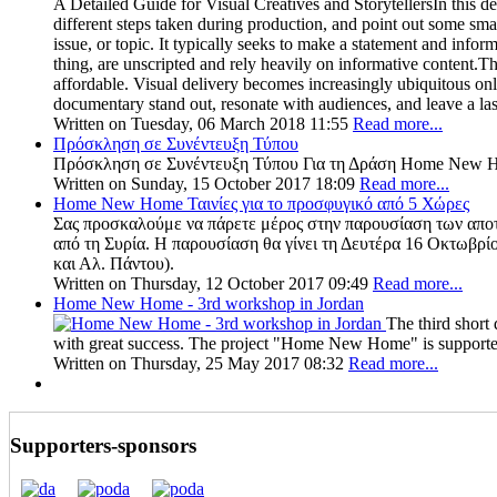
A Detailed Guide for Visual Creatives and StorytellersIn this d
different steps taken during production, and point out some smal
issue, or topic. It typically seeks to make a statement and inf
thing, are unscripted and rely heavily on informative content
affordable. Visual delivery becomes increasingly ubiquitous on
documentary stand out, resonate with audiences, and leave a la
Written on Tuesday, 06 March 2018 11:55
Read more...
Πρόσκληση σε Συνέντευξη Τύπου
Πρόσκληση σε Συνέντευξη Τύπου Για τη Δράση Home New Ho
Written on Sunday, 15 October 2017 18:09
Read more...
Home New Home Ταινίες για το προσφυγικό από 5 Χώρες
Σας προσκαλούμε να πάρετε μέρος στην παρουσίαση των απο
από τη Συρία. Η παρουσίαση θα γίνει τη Δευτέρα 16 Οκτωβρ
και Αλ. Πάντου).
Written on Thursday, 12 October 2017 09:49
Read more...
Home New Home - 3rd workshop in Jordan
The third short
with great success. The project "Home New Home" is support
Written on Thursday, 25 May 2017 08:32
Read more...
Supporters-sponsors