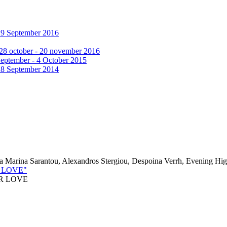
29 September 2016
 28 october - 20 november 2016
September - 4 October 2015
28 September 2014
ia Marina Sarantou, Alexandros Stergiou, Despoina Verrh, Evening Hi
R LOVE"
R LOVE