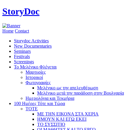
StoryDoc
Home
Contact
Storydoc Activities
New Documentaries
Seminars
Festivals
Screenings
Το Μελένικο Φλέγεται
Μαρτυρίες
Ιστορικοί
Φωτογραφίες
Μελένικο ως την απελευθέρωση
Μελένικο μετά την παράδοση στην Βουλγαρία
Ημερολόγια και Τεκμήρια
100 Ημέρες Τότε και Τώρα
ΤΟΤΕ
ΜΕ ΤΗΝ ΕΙΚΟΝΑ ΣΤΑ ΧΕΡΙΑ
ΗΜΟΥΝ ΚΑΙ ΕΓΩ ΕΚΕΙ
ΤΟ ΣΥΣΣΙΤΙΟ
ΟΙ ΜΑΘΗΤΕΣ ΚΑΙ ΤΟ ΕΡΓΟ